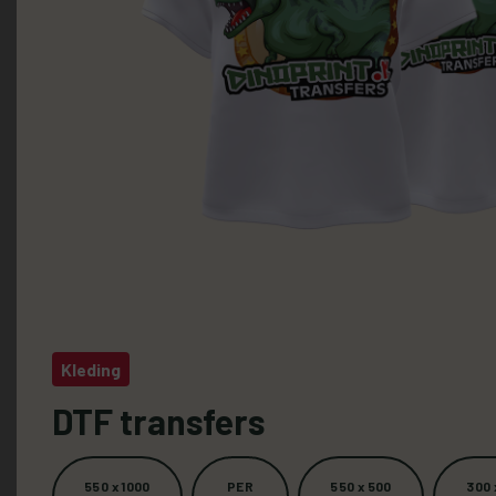
Kleding
DTF transfers
550 x 1000
PER
550 x 500
300 