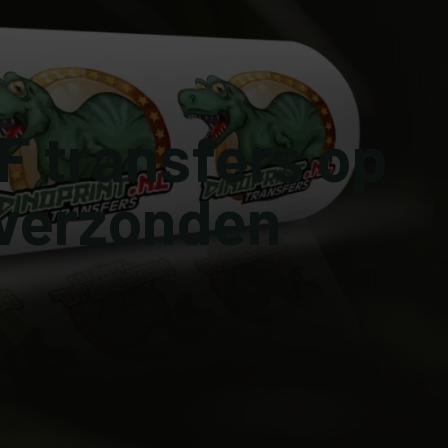
 transfers op
 verzonden