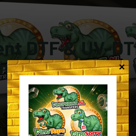
ent DTF & UV-DTF
 binnen 24 uur