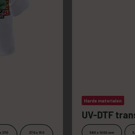
Harde materialen
UV-DTF tran
x 270
270 x 150
580 x 1000 mm
5