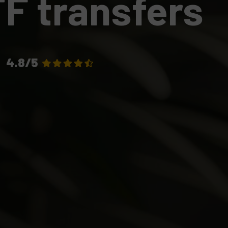
F transfers
4.8/5