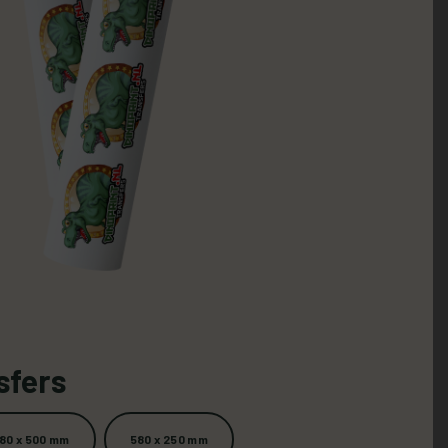
sfers
80 x 500 mm
580 x 250 mm