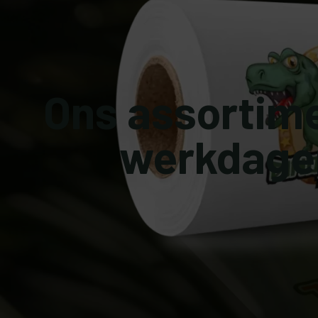
Ons assortim
werkdagen