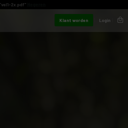
"vel1-2x.pdf"
Negeren
Klant worden
Login