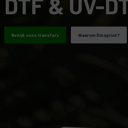
DTF & UV-DT
Bekijk onze transfers
Waarom Dinoprint?