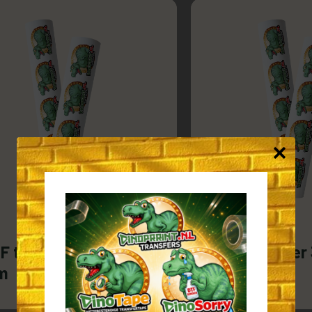
F transfer 550 x 500
DTF transfer
m
mm