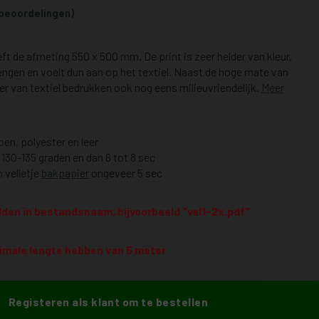
beoordelingen)
ft de afmeting 550 x 500 mm. De print is zeer helder van kleur,
engen en voelt dun aan op het textiel. Naast de hoge mate van
er van textiel bedrukken ook nog eens milieuvriendelijk.
Meer
en, polyester en leer
 130-135 graden en dan 6 tot 8 sec
 velletje
bakpapier
ongeveer 5 sec
lden in bestandsnaam, bijvoorbeeld "vel1-2x.pdf"
imale lengte hebben van 5 meter
Registeren als klant om te bestellen