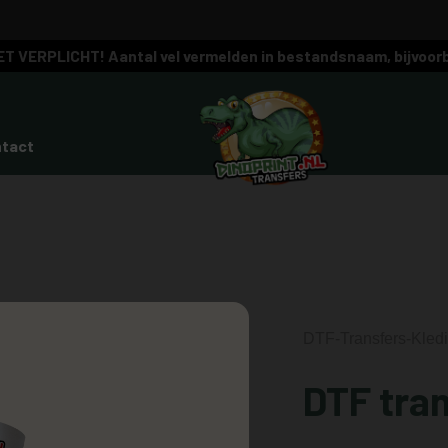
ET VERPLICHT! Aantal vel vermelden in bestandsnaam, bijvoorb
ntact
DTF-Transfers-Kled
DTF tra