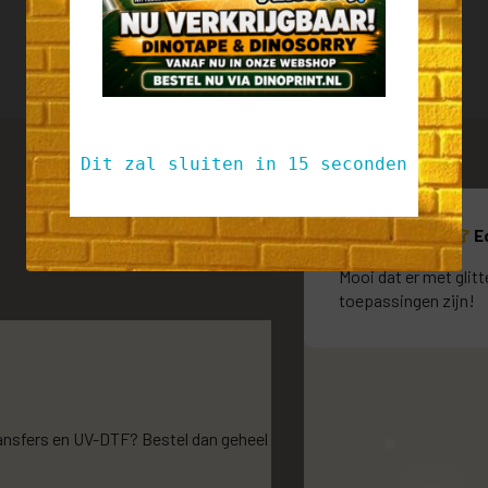
Dit zal sluiten in
14
seconden
E
Mooi dat er met glit
toepassingen zijn!
ansfers en UV-DTF? Bestel dan geheel