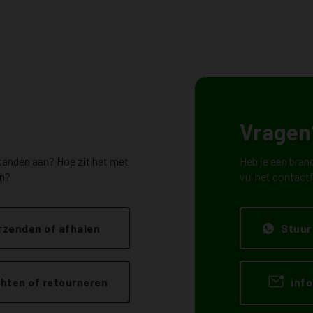
Vragen?
standen aan? Hoe zit het met
Heb je een brand
en?
vul het contactf
rzenden of afhalen
Stuur
hten of retourneren
info