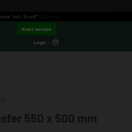
eeld "vel1-2x.pdf"
Negeren
Klant worden
Login
ing
nsfer 550 x 500 mm