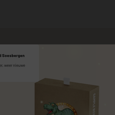
d Soesbergen
ter, weer nieuwe