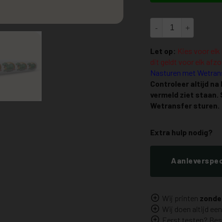
DTF transfer 550 x 5
Let op:
Kies voor elk 
dit geldt voor elk afz
Nasturen met Wetrans
Controleer altijd na
vermeld ziet staan. 
Wetransfer sturen.
Extra hulp nodig?
Aanleverspec
Wij printen
zonde
Wij doen altijd ee
Eerst testen? Bes