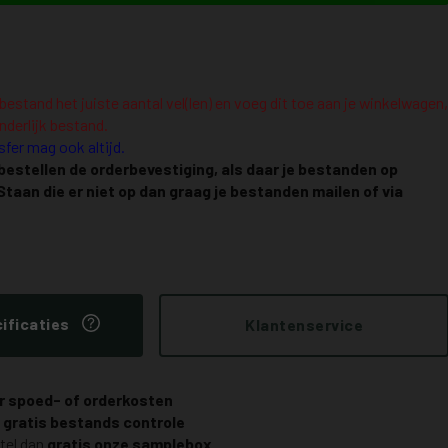
00 mm aantal
bestand het juiste aantal vel(len) en voeg dit toe aan je winkelwagen,
onderlijk bestand.
fer mag ook altijd.
 bestellen de orderbevestiging, als daar je bestanden op
Staan die er niet op dan graag je bestanden mailen of via
ificaties
Klantenservice
r spoed- of orderkosten
n
gratis bestands controle
tel dan
gratis onze samplebox