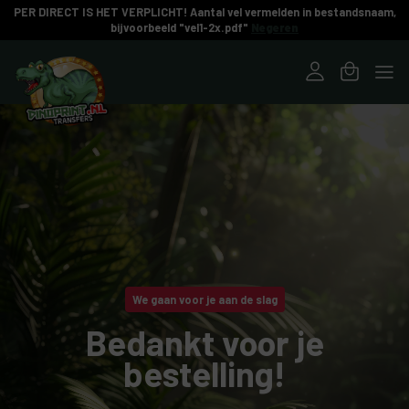
PER DIRECT IS HET VERPLICHT! Aantal vel vermelden in bestandsnaam,
bijvoorbeeld "vel1-2x.pdf"
Negeren
Ga naar inhoud
We gaan voor je aan de slag
Bedankt voor je
bestelling!